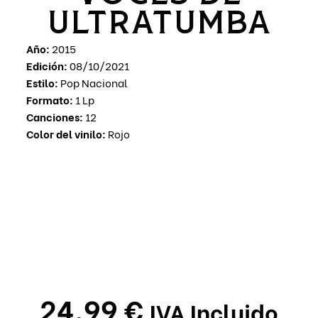
ULTRATUMBA
Año:
2015
Edición:
08/10/2021
Estilo:
Pop Nacional
Formato:
1 Lp
Canciones:
12
Color del vinilo:
Rojo
24,99
€
IVA Incluido