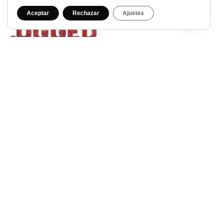
Aceptar
Rechazar
Ajustes
MTV UNPLUGGED
BLEACH
31,99
€
24,99
€
IVA INCLUIDO
IVA INCLUIDO
Bajo demanda
3 disponibles