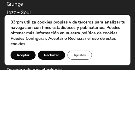
Grunge
Jazz – Soul
Contacto
33rpm utiliza cookies propias y de terceros para analizar tu
navegación con fines estadísticos y publicitarios. Puedes
Información legal
obtener más información en nuestra
política de cookies
.
Aviso legal
Puedes Configurar, Aceptar o Rechazar el uso de estas
Política de privacidad
cookies.
Política de cookies
Aceptar
Rechazar
Ajustes
Política de devoluciones y reembolsos
Derecho de desistimiento
Accesibilidad
Datos de contacto
C/ de la Mare de Déu de l'Olivar, 15, 46900
Torrent
info@33rpm.es
613 02 58 30
Síguenos en Instagram
Síguenos en Facebook