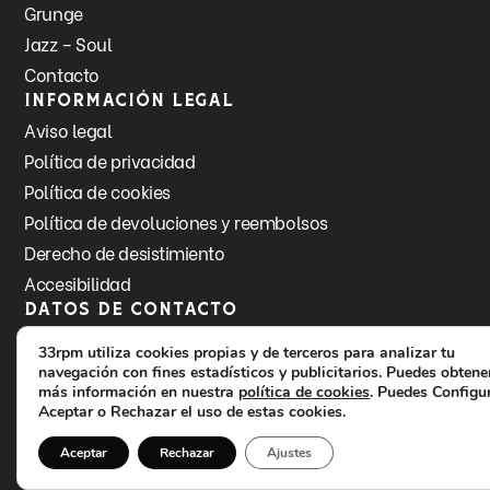
Grunge
Jazz – Soul
Contacto
Información legal
Aviso legal
Política de privacidad
Política de cookies
Política de devoluciones y reembolsos
Derecho de desistimiento
Accesibilidad
Datos de contacto
C/ de la Mare de Déu de l'Olivar, 15, 46900
Torrent
33rpm utiliza cookies propias y de terceros para analizar tu
navegación con fines estadísticos y publicitarios. Puedes obtene
info@33rpm.es
más información en nuestra
política de cookies
. Puedes Configur
Aceptar o Rechazar el uso de estas cookies.
613 02 58 30
Síguenos en Instagram
Aceptar
Rechazar
Ajustes
Síguenos en Facebook