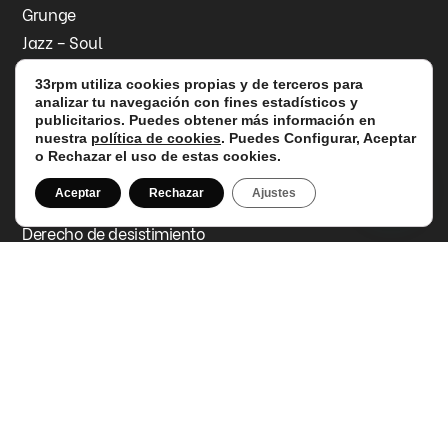
Grunge
Jazz – Soul
Contacto
33rpm utiliza cookies propias y de terceros para
Información legal
analizar tu navegación con fines estadísticos y
Aviso legal
publicitarios. Puedes obtener más información en
nuestra
política de cookies
. Puedes Configurar, Aceptar
Política de privacidad
o Rechazar el uso de estas cookies.
Política de cookies
Aceptar
Rechazar
Ajustes
Política de devoluciones y reembolsos
Derecho de desistimiento
Accesibilidad
Datos de contacto
C/ de la Mare de Déu de l'Olivar, 15, 46900
Torrent
info@33rpm.es
613 02 58 30
Síguenos en Instagram
Síguenos en Facebook