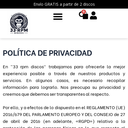
Ir
Envío GRATIS a partir de 2 discos
al
0
Cart
contenido
POLÍTICA DE PRIVACIDAD
En “33 rpm discos” trabajamos para ofrecerle la mejor
experiencia posible a través de nuestros productos y
servicios. En algunos casos, es necesario recopilar
información para lograrlo. Nos preocupa su privacidad y
creemos que debemos ser transparentes al respecto.
Por ello, y a efectos de lo dispuesto en el REGLAMENTO (UE)
2016/679 DEL PARLAMENTO EUROPEO Y DEL CONSEJO de 27
de abril de 2016 (en adelante, «RGPD») relativo a la
protección de las personas físicas en lo que respecta al