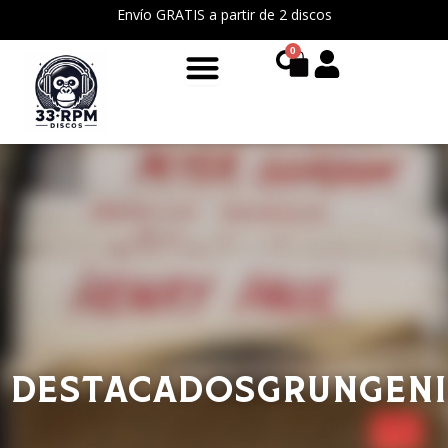
Ir
Envío GRATIS a partir de 2 discos
al
0
Cart
contenido
Destacados
Grunge
N