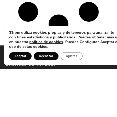
33rpm utiliza cookies propias y de terceros para analizar tu
con fines estadísticos y publicitarios. Puedes obtener más 
en nuestra
política de cookies
. Puedes Configurar, Aceptar 
uso de estas cookies.
Aceptar
Rechazar
Ajustes
Enlaces de interés
Mi cuenta
Pop nacional
Pop internacional
Rock nacional
Rock internacional
Grunge
Jazz – Soul