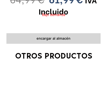
Precio
Preci
Incluido
Bajo demanda
Original
Actu
Era:
Es:
64,99 €.
61,99
encargar al almacén
OTROS PRODUCTOS