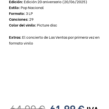
Edición:
Edición 20 aniversario (20/06/2025)
Estilo:
Pop Nacional
Formato:
3 LP
Canciones:
29
Color del vinilo:
Picture disc
Extras:
El concierto de Las Ventas por primera vez en
formato vinilo
El
El
64,99
€
61,99
€
IVA