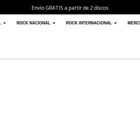
Envío GRATIS a partir de 2 discos
Open POP INTERNACIONAL
Open ROCK NACIONAL
Open ROC
L
ROCK NACIONAL
ROCK INTERNACIONAL
MERC