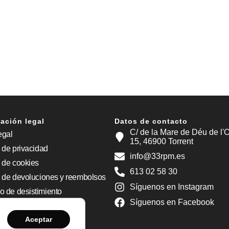
ación legal
Datos de contacto
C/ de la Mare de Déu de l'O
egal
15, 46900 Torrent
a de privacidad
info@33rpm.es
a de cookies
613 02 58 30
a de devoluciones y reembolsos
Síguenos en Instagram
o de desistimiento
Síguenos en Facebook
ilidad
Aceptar