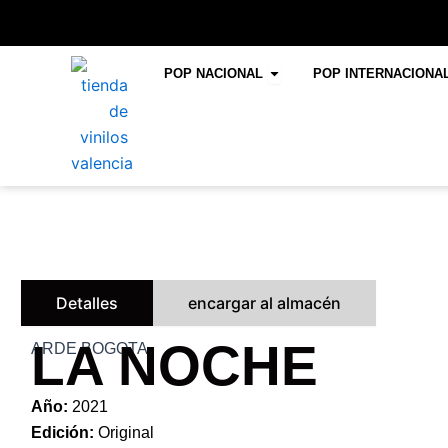
Ir
al
contenido
Open POP NACIONAL
POP NACIONAL
POP INTERNACIONA
Detalles
encargar al almacén
LA NOCHE
ARDE BOGOTA
Año:
2021
Edición:
Original