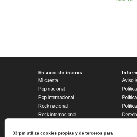
Enlaces de interés
Inform
Mi cuenta
Aviso l
Pop nacional
Polític
Pop internacional
Polític
Rock nacional
Polític
Rock internacional
Derech
Grunge
Accesib
Jazz – Soul
33rpm utiliza cookies propias y de terceros para