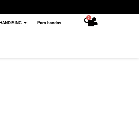
0
Cart
K INTERNACIONAL
Open MERCHANDISING
HANDISING
Para bandas