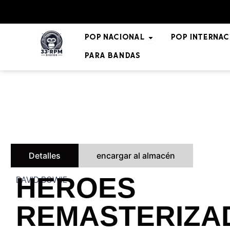
Ir
al
contenido
Open POP NACIO
POP NACIONAL
POP INTERNAC
Para bandas
Detalles
encargar al almacén
HEROES
DAVID BOWIE
REMASTERIZA