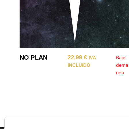
NO PLAN
22,99
€
Bajo
IVA
dema
INCLUIDO
nda