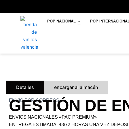
Ir
al
contenido
Open POP NACIONAL
POP NACIONAL
POP INTERNACIONA
Detalles
encargar al almacén
GESTIÓN DE E
ENVIO POR CORREOS
ENVIOS NACIONALES «PAC PREMIUM»
ENTREGA ESTIMADA 48/72 HORAS UNA VEZ DEPOSI