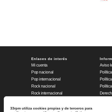
Enlaces de interés
Inform
Mi cuenta
Aviso l
Pop nacional
Polític
Pop internacional
Polític
Rock nacional
Polític
Rock internacional
Derech
Grunge
Accesib
Jazz – Soul
33rpm utiliza cookies propias y de terceros para