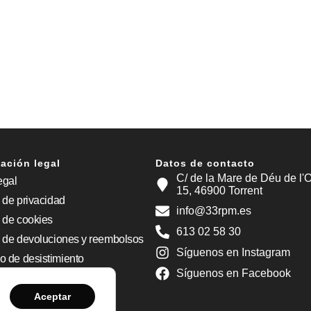
ación legal
Datos de contacto
C/ de la Mare de Déu de l'O
egal
15, 46900 Torrent
a de privacidad
info@33rpm.es
a de cookies
613 02 58 30
a de devoluciones y reembolsos
Síguenos en Instagram
o de desistimiento
Síguenos en Facebook
ilidad
Aceptar