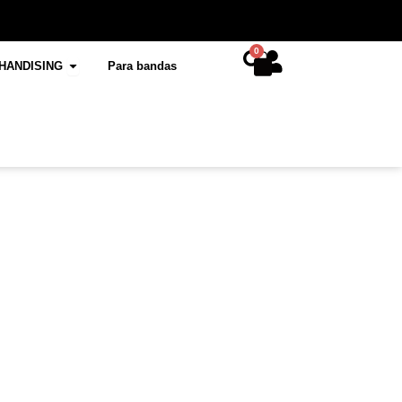
0
Cart
K INTERNACIONAL
Open MERCHANDISING
HANDISING
Para bandas