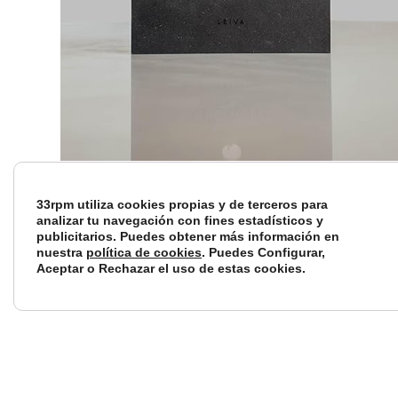
GIGANTE CD
76,99
€
Disponibili
IVA
33rpm utiliza cookies propias y de terceros para
dad:
1
INCLUIDO
analizar tu navegación con fines estadísticos y
disponible
publicitarios. Puedes obtener más información en
nuestra
política de cookies
. Puedes Configurar,
s
Aceptar o Rechazar el uso de estas cookies.