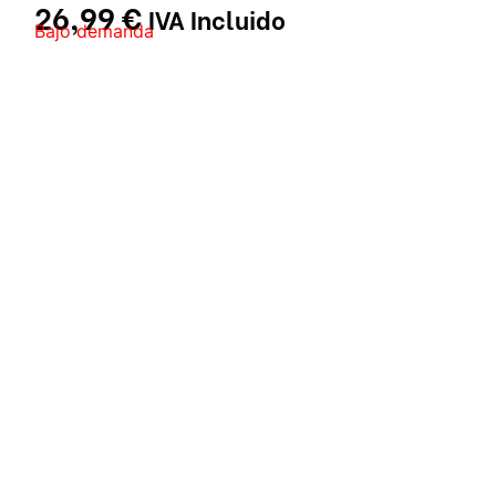
26,99
€
IVA Incluido
Bajo demanda