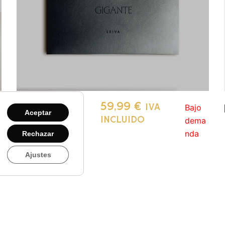
GIGANTE
59,99
€
Bajo
IVA
Aceptar
dema
INCLUIDO
nda
Rechazar
Ajustes