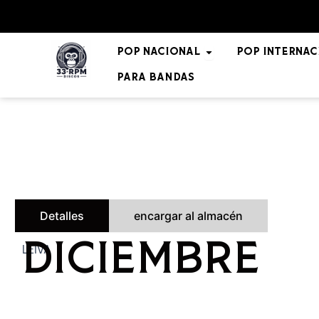
Ir
al
contenido
Open POP NACIO
POP NACIONAL
POP INTERNAC
Para bandas
Detalles
encargar al almacén
LEIVA
DICIEMBRE