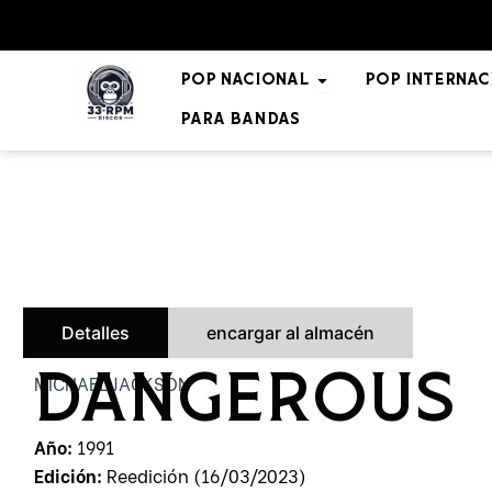
Ir
al
contenido
Open POP NACIO
POP NACIONAL
POP INTERNAC
Para bandas
Detalles
encargar al almacén
MICHAEL JACKSON
DANGEROUS
Año:
1991
Edición:
Reedición (16/03/2023)